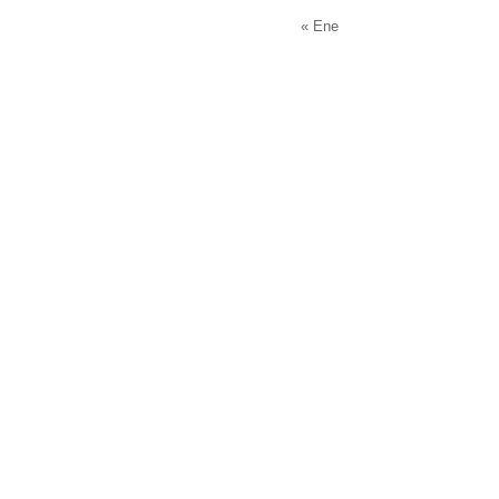
« Ene
Llamada Telefonica