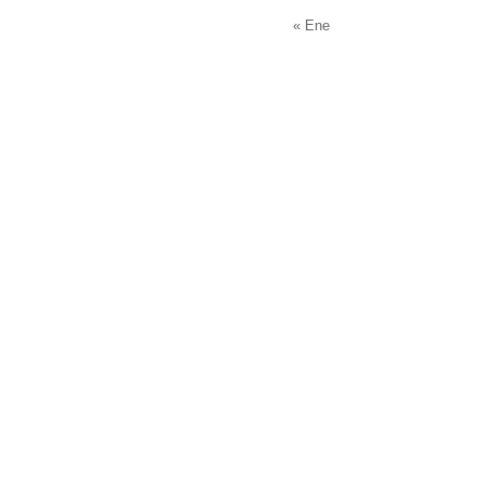
« Ene
Llamada Telefonica